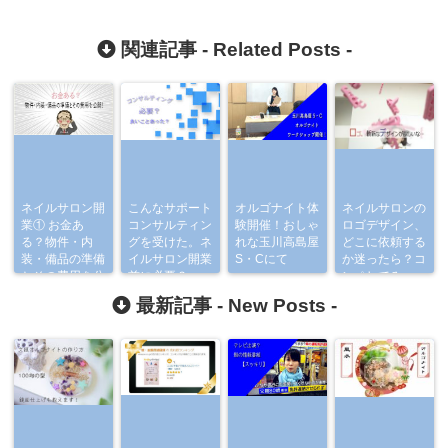
関連記事 -
Related Posts
-
ネイルサロン開
こんなサポート
オルゴナイト体
ネイルサロンの
業① お金あ
コンサルティン
験開催！おしゃ
ロゴデザイン、
る？物件・内
グを受けた。ネ
れな玉川高島屋
どこに依頼する
装・備品の準備
イルサロン開業
S・Cにて
か迷ったら？コ
とその費用を公
前に必要？
ンペしてみ
開！
る！？
最新記事 -
New Posts
-