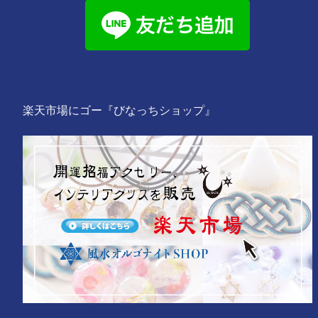
楽天市場にゴー『びなっちショップ』