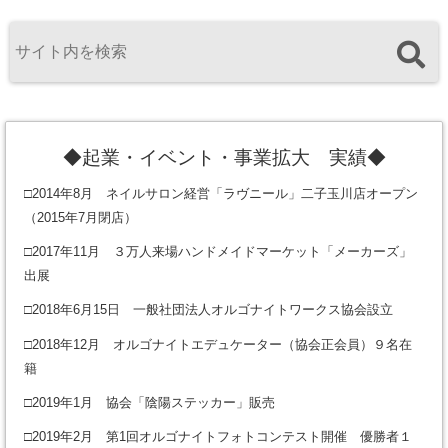
◆起業・イベント・事業拡大 実績◆
□2014年8月 ネイルサロン経営「ラヴニール」二子玉川店オープン
（2015年7月閉店）
□2017年11月 ３万人来場ハンドメイドマーケット「メーカーズ」
出展
□2018年6月15日 一般社団法人オルゴナイトワークス協会設立
□2018年12月 オルゴナイトエデュケーター（協会正会員）９名在
籍
□2019年1月 協会「陰陽ステッカー」販売
□2019年2月 第1回オルゴナイトフォトコンテスト開催 優勝者１