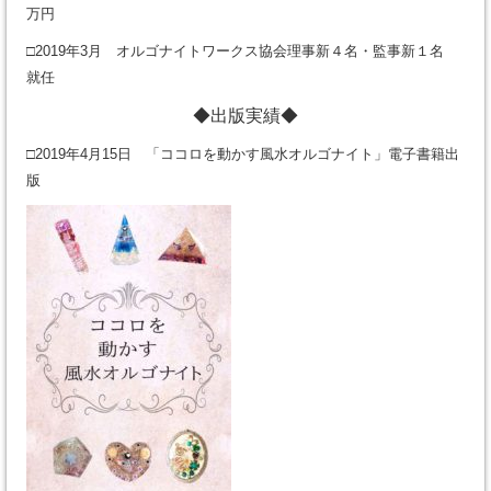
万円
□2019年3月 オルゴナイトワークス協会理事新４名・監事新１名
就任
◆出版実績◆
□2019年4月15日 「ココロを動かす風水オルゴナイト」電子書籍出
版