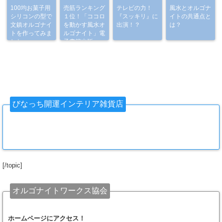
100均お菓子用
売筋ランキング
テレビの力！
風水とオルゴナ
シリコンの型で
１位！「ココロ
『スッキリ』に
イトの共通点と
文鎮オルゴナイ
を動かす風水オ
出演！？
は？
トを作ってみま
ルゴナイト」電
した
子書籍出版
びなっち開運インテリア雑貨店
[/topic]
オルゴナイトワークス協会
ホームページにアクセス！