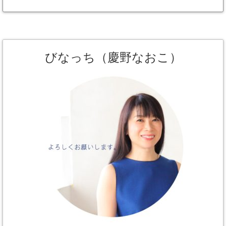
びなっち（慶野なおこ）