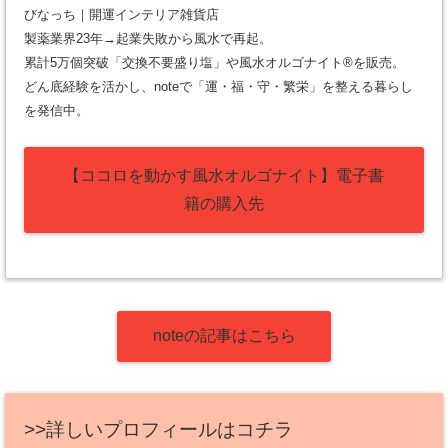
びなっち｜開運インテリア雑貨店
製薬業界23年→起業失敗から風水で再起。
累計5万個突破「交換不要盛り塩」や風水オルゴナイト®を販売。
どん底経験を活かし、noteで「運・福・守・繁栄」を整える暮らし
を発信中。
【ココロを動かす風水オルゴナイト】電子書
籍の購入先
noteの記事はこちら
>>詳しいプロフィールはコチラ