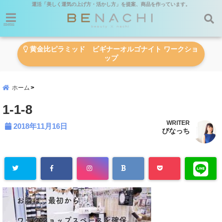
運活「美しく運気の上げ方・活かし方」を提案、商品を作っています。
menu
黄金比ピラミッド ビギナーオルゴナイト ワークショ
ップ
ホーム
1-1-8
WRITER
2018年11月16日
びなっち