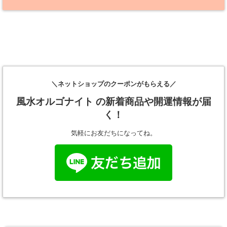
＼ネットショップのクーポンがもらえる／
風水オルゴナイト の新着商品や開運情報が届
く！
気軽にお友だちになってね。