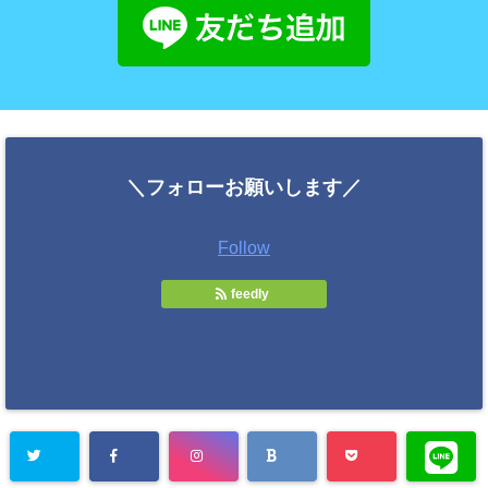
＼フォローお願いします／
Follow
feedly