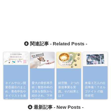
関連記事 -
Related Posts
-
ネイルサロン開
愛犬の骨折再手
経営難、２つの
来場３万人の出
業⑥届出のまと
術｜整形外科の
新規事業を実
店準備！？オル
め、青色申告や
名医を獣医から
践。その結果と
ゴナイト の販
ネイリストを雇
紹介され、下半
は？
売研究
用まで
身不随から軌跡
が！
最新記事 -
New Posts
-