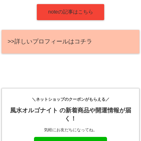
noteの記事はこちら
>>詳しいプロフィールはコチラ
＼ネットショップのクーポンがもらえる／
風水オルゴナイト の新着商品や開運情報が届
く！
気軽にお友だちになってね。