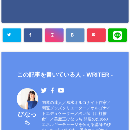
この記事を書いている人 -
WRITER
-
開運の達人／風水オルゴナイト作家／
開運グッズクリエーター／オルゴナイ
びなっ
トエデュケーター／占い師（四柱推
命）／美魔王びなっち 開運のための
ち
エネルギーチャージを伝える講師のび