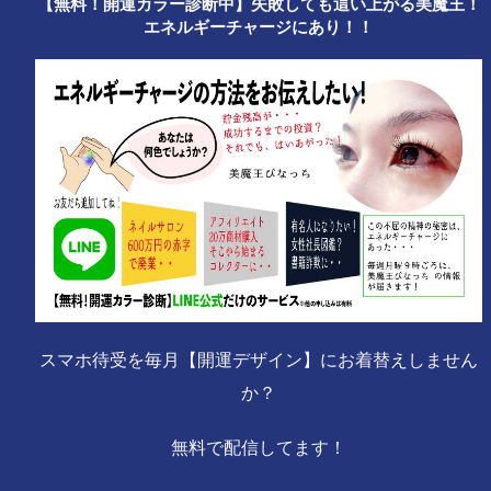
【無料！開運カラー診断中】失敗しても這い上がる美魔王！
エネルギーチャージにあり！！
スマホ待受を毎月【開運デザイン】にお着替えしません
か？
無料で配信してます！