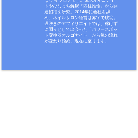
なっち ブログです。風水オルゴナイ
トやびなっち解釈『四柱推命』から開
運招福を研究。2014年に会社を辞
め、ネイルサロン経営は赤字で破綻。
遅咲きのアフィリエイトでは、稼げず
に悶々として出会った「パワースポッ
ト変換器オルゴナイト」から氣の流れ
が変わり始め、現在に至ります。