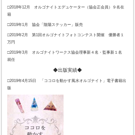
□2018年12月 オルゴナイトエデュケーター（協会正会員）９名在
籍
□2019年1月 協会「陰陽ステッカー」販売
□2019年2月 第1回オルゴナイトフォトコンテスト開催 優勝者１
万円
□2019年3月 オルゴナイトワークス協会理事新４名・監事新１名
就任
◆出版実績◆
□2019年4月15日 「ココロを動かす風水オルゴナイト」電子書籍出
版