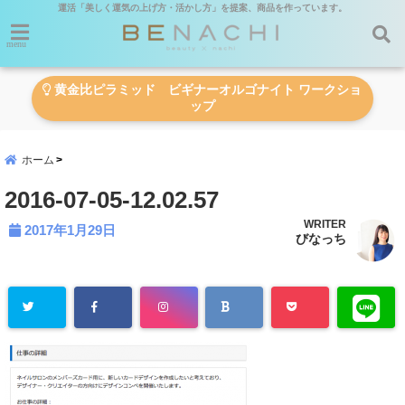
運活「美しく運気の上げ方・活かし方」を提案、商品を作っています。
menu
黄金比ピラミッド ビギナーオルゴナイト ワークショ
ップ
ホーム
2016-07-05-12.02.57
WRITER
2017年1月29日
びなっち