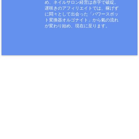
め、ネイルサロン経営は赤字で破綻。
遅咲きのアフィリエイトでは、稼げず
に悶々として出会った「パワースポッ
ト変換器オルゴナイト」から氣の流れ
が変わり始め、現在に至ります。