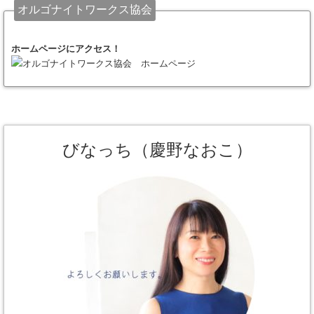
オルゴナイトワークス協会
ホームページにアクセス！
びなっち（慶野なおこ）