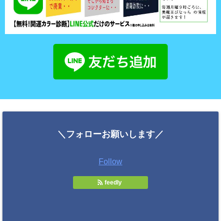
＼フォローお願いします／
Follow
feedly