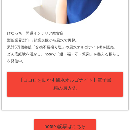
びなっち｜開運インテリア雑貨店
製薬業界23年→起業失敗から風水で再起。
累計5万個突破「交換不要盛り塩」や風水オルゴナイト®を販売。
どん底経験を活かし、noteで「運・福・守・繁栄」を整える暮らし
を発信中。
【ココロを動かす風水オルゴナイト】電子書
籍の購入先
noteの記事はこちら