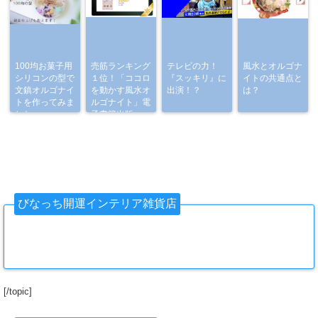
100均お菓子用
売筋ランキング
テレビの力！
風水とオルゴナ
シリコンの型で
１位！「ココロ
『スッキリ』に
イトの共通点と
文鎮オルゴナイ
を動かす風水オ
出演！？
は？
トを作ってみま
ルゴナイト」電
した
子書籍出版
びなっち開運インテリア雑貨店
[/topic]