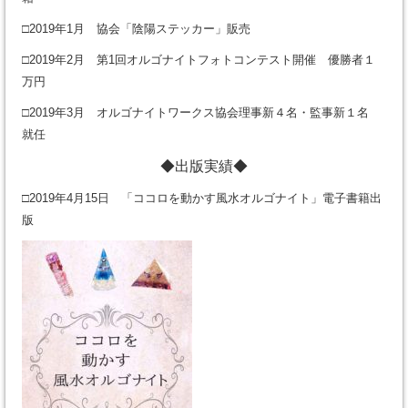
□2019年1月 協会「陰陽ステッカー」販売
□2019年2月 第1回オルゴナイトフォトコンテスト開催 優勝者１
万円
□2019年3月 オルゴナイトワークス協会理事新４名・監事新１名
就任
◆出版実績◆
□2019年4月15日 「ココロを動かす風水オルゴナイト」電子書籍出
版