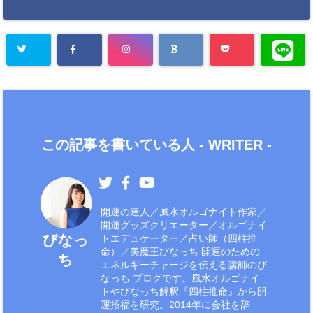
この記事を書いている人 -
WRITER
-
開運の達人／風水オルゴナイト作家／
開運グッズクリエーター／オルゴナイ
びなっ
トエデュケーター／占い師（四柱推
命）／美魔王びなっち 開運のための
ち
エネルギーチャージを伝える講師のび
なっち ブログです。風水オルゴナイ
トやびなっち解釈『四柱推命』から開
運招福を研究。2014年に会社を辞