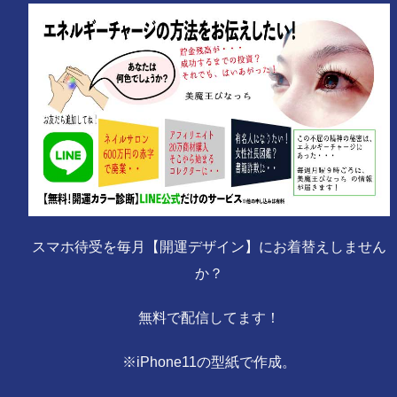
スマホ待受を毎月【開運デザイン】にお着替えしません
か？
無料で配信してます！
※iPhone11の型紙で作成。