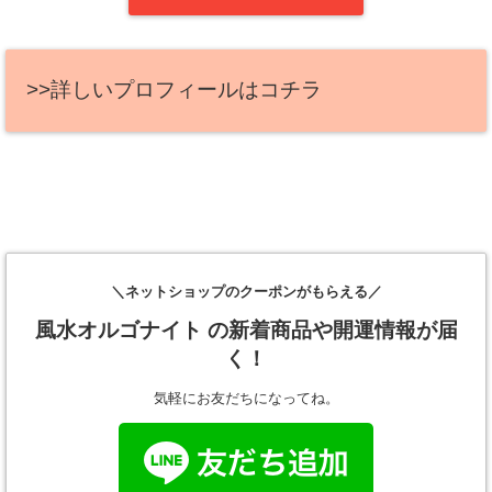
>>詳しいプロフィールはコチラ
＼ネットショップのクーポンがもらえる／
風水オルゴナイト の新着商品や開運情報が届
く！
気軽にお友だちになってね。