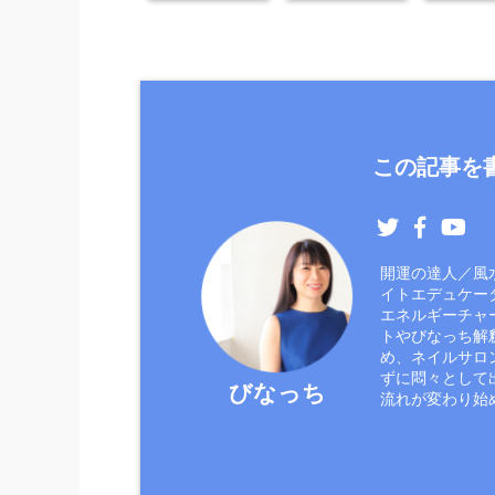
この記事を書
開運の達人／風
イトエデュケー
エネルギーチャ
トやびなっち解
め、ネイルサロ
ずに悶々として
びなっち
流れが変わり始