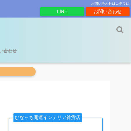
お問い合わせはコチラに
LINE
お問い合わせ
い合わせ
びなっち開運インテリア雑貨店