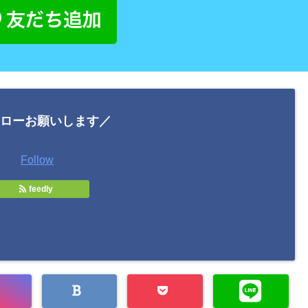
ローお願いします／
Follow
feedly