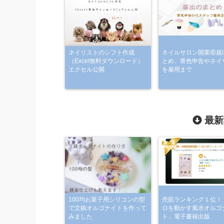
ネイリストのシフト作成
ネイルサロン開業⑥届
（Excel無料ダウンロード）
とめ、青色申告やネイ
エクセル公開
を雇用まで
最新
100均お菓子用シリコンの型
売筋ランキング１位！
で文鎮オルゴナイトを作って
ロを動かす風水オルゴ
みました
ト」電子書籍出版