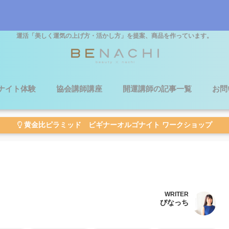
運活「美しく運気の上げ方・活かし方」を提案、商品を作っています。
ナイト体験
協会講師講座
開運講師の記事一覧
お問
黄金比ピラミッド ビギナーオルゴナイト ワークショップ
WRITER
びなっち