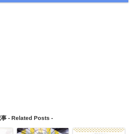
事 -
Related Posts
-