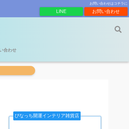
お問い合わせはコチラに
LINE
お問い合わせ
い合わせ
びなっち開運インテリア雑貨店