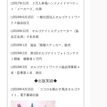
□2017年11月 ３万人来場ハンドメイドマーケッ
ト「メーカーズ」出展
□2018年6月15日 一般社団法人オルゴナイトワー
クス協会設立
□2018年12月 オルゴナイトエデュケーター（協
会正会員）９名在籍
□2019年1月 協会「陰陽ステッカー」販売
□2019年2月 第1回オルゴナイトフォトコンテス
ト開催 優勝者１万円
□2019年3月 オルゴナイトワークス協会理事新４
名・監事新１名
就任
◆出版実績◆
□2019年4月15日 「ココロを動かす風水オルゴナ
イト」電子書籍出版