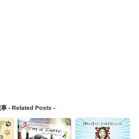
事 -
Related Posts
-