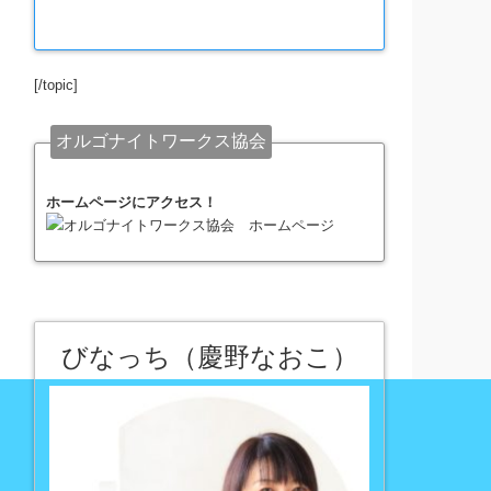
[/topic]
オルゴナイトワークス協会
ホームページにアクセス！
びなっち（慶野なおこ）