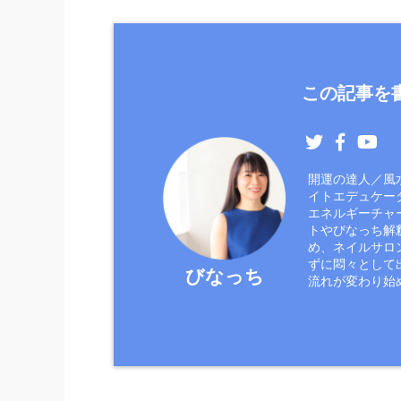
この記事を書
開運の達人／風
イトエデュケー
エネルギーチャ
トやびなっち解
め、ネイルサロ
ずに悶々として
びなっち
流れが変わり始