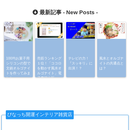
最新記事 -
New Posts
-
100均お菓子用
売筋ランキング
テレビの力！
風水とオルゴナ
シリコンの型で
１位！「ココロ
『スッキリ』に
イトの共通点と
文鎮オルゴナイ
を動かす風水オ
出演！？
は？
トを作ってみま
ルゴナイト」電
した
子書籍出版
びなっち開運インテリア雑貨店