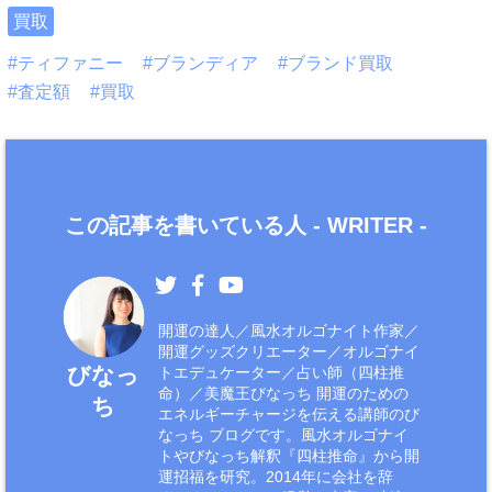
買取
ティファニー
ブランディア
ブランド買取
査定額
買取
この記事を書いている人 -
WRITER
-
開運の達人／風水オルゴナイト作家／
開運グッズクリエーター／オルゴナイ
びなっ
トエデュケーター／占い師（四柱推
命）／美魔王びなっち 開運のための
ち
エネルギーチャージを伝える講師のび
なっち ブログです。風水オルゴナイ
トやびなっち解釈『四柱推命』から開
運招福を研究。2014年に会社を辞