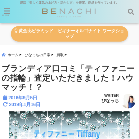
運活「美しく運気の上げ方・活かし方」を提案、商品を作っています。
menu
黄金比ピラミッド ビギナーオルゴナイト ワークショ
ップ
ホーム
びなっちの日常
買取
ブランディア口コミ「ティファニー
の指輪」査定いただきました！ハウ
マッチ！？
WRITER
2016年9月5日
びなっち
2019年1月16日