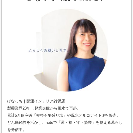
びなっち｜開運インテリア雑貨店
製薬業界23年→起業失敗から風水で再起。
累計5万個突破「交換不要盛り塩」や風水オルゴナイト®を販売。
どん底経験を活かし、noteで「運・福・守・繁栄」を整える暮らし
を発信中。