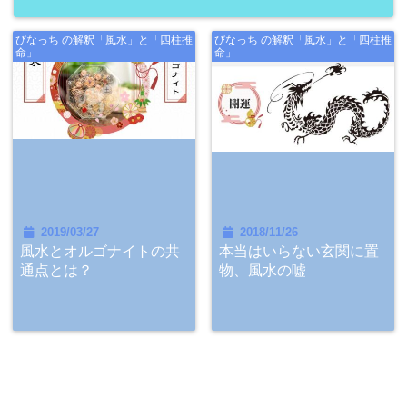
びなっち の解釈「風水」と「四柱推
びなっち の解釈「風水」と「四柱推
命」
命」
2019/03/27
2018/11/26
風水とオルゴナイトの共
本当はいらない玄関に置
通点とは？
物、風水の嘘