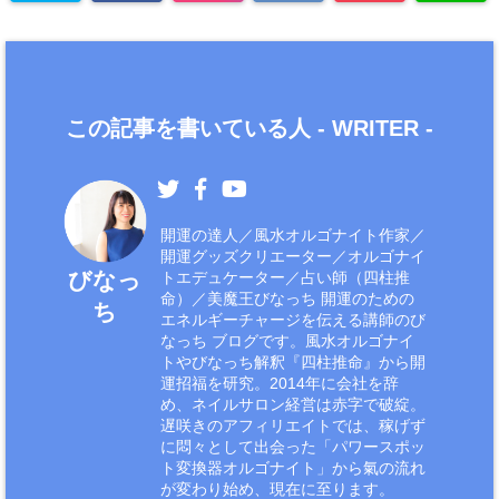
この記事を書いている人 -
WRITER
-
開運の達人／風水オルゴナイト作家／
開運グッズクリエーター／オルゴナイ
びなっ
トエデュケーター／占い師（四柱推
命）／美魔王びなっち 開運のための
ち
エネルギーチャージを伝える講師のび
なっち ブログです。風水オルゴナイ
トやびなっち解釈『四柱推命』から開
運招福を研究。2014年に会社を辞
め、ネイルサロン経営は赤字で破綻。
遅咲きのアフィリエイトでは、稼げず
に悶々として出会った「パワースポッ
ト変換器オルゴナイト」から氣の流れ
が変わり始め、現在に至ります。