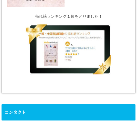
売れ筋ランキング１位をとりました！
コンタクト