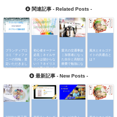
関連記事 -
Related Posts
-
ブランディア口
初心者オーナー
愛犬の交通事故
風水とオルゴナ
コミ「ティファ
必見｜ネイルサ
｜加害者になっ
イトの共通点と
ニーの指輪」査
ロンは儲からな
た自分と高額治
は？
定いただきまし
い！？ネイリス
療費で勉強にな
た！ハウマッ
トの夢を諦める
ったこと
チ！？
４つの理由
最新記事 -
New Posts
-