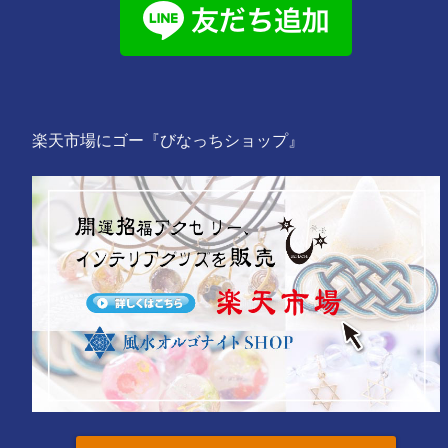
楽天市場にゴー『びなっちショップ』