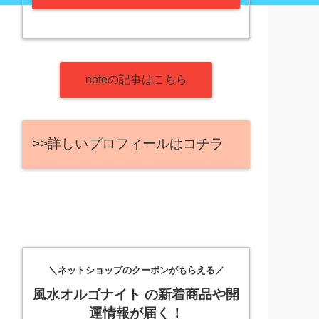
noteの記事はこちら
>>詳しいプロフィールはコチラ
＼ネットショップのクーポンがもらえる／
風水オルゴナイト の新着商品や開
運情報が届く！