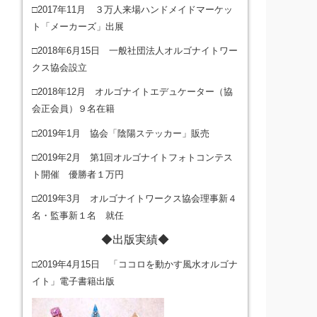
□2017年11月 ３万人来場ハンドメイドマーケッ
ト「メーカーズ」出展
□2018年6月15日 一般社団法人オルゴナイトワー
クス協会設立
□2018年12月 オルゴナイトエデュケーター（協
会正会員）９名在籍
□2019年1月 協会「陰陽ステッカー」販売
□2019年2月 第1回オルゴナイトフォトコンテス
ト開催 優勝者１万円
□2019年3月 オルゴナイトワークス協会理事新４
名・監事新１名
就任
◆出版実績◆
□2019年4月15日 「ココロを動かす風水オルゴナ
イト」電子書籍出版