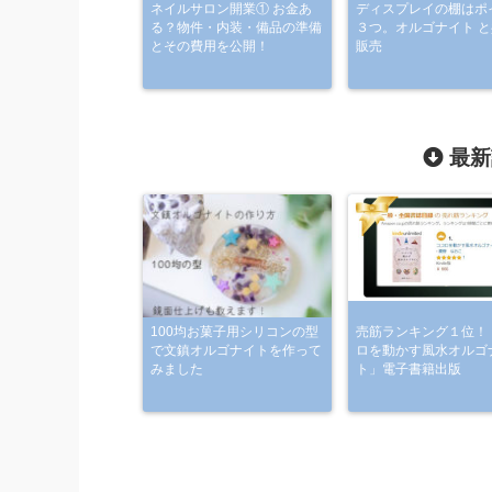
ネイルサロン開業① お金あ
ディスプレイの棚はポ
る？物件・内装・備品の準備
３つ。オルゴナイト 
とその費用を公開！
販売
最新
100均お菓子用シリコンの型
売筋ランキング１位！
で文鎮オルゴナイトを作って
ロを動かす風水オルゴ
みました
ト」電子書籍出版