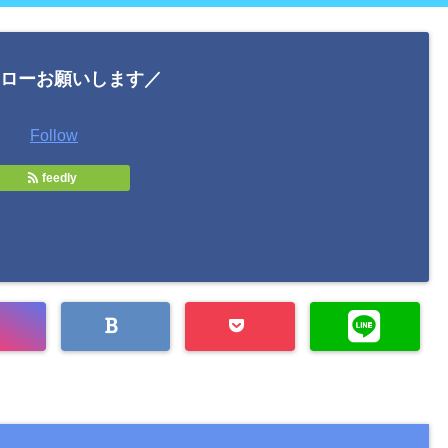
ローお願いします／
Follow
feedly