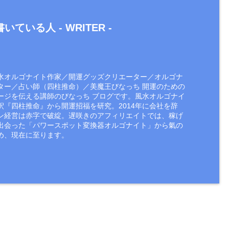
いている人 -
WRITER
-
水オルゴナイト作家／開運グッズクリエーター／オルゴナ
ター／占い師（四柱推命）／美魔王びなっち 開運のための
ージを伝える講師のびなっち ブログです。風水オルゴナイ
釈『四柱推命』から開運招福を研究。2014年に会社を辞
ン経営は赤字で破綻。遅咲きのアフィリエイトでは、稼げ
出会った「パワースポット変換器オルゴナイト」から氣の
め、現在に至ります。