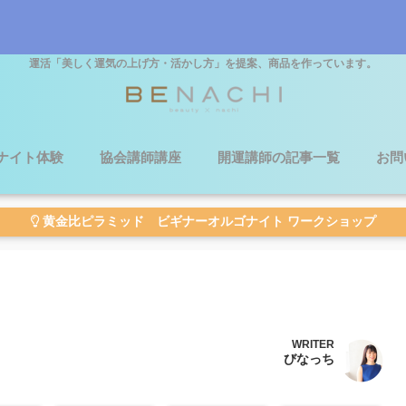
運活「美しく運気の上げ方・活かし方」を提案、商品を作っています。
ナイト体験
協会講師講座
開運講師の記事一覧
お問
黄金比ピラミッド ビギナーオルゴナイト ワークショップ
WRITER
びなっち