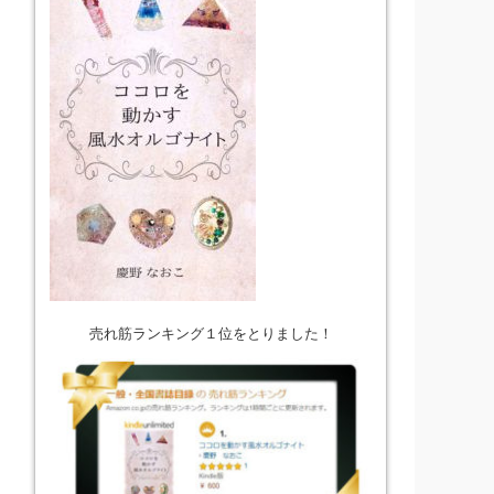
売れ筋ランキング１位をとりました！