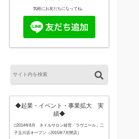
気軽にお友だちになってね。
◆起業・イベント・事業拡大 実
績◆
□2014年8月 ネイルサロン経営「ラヴニール」二
子玉川店オープン（2015年7月閉店）