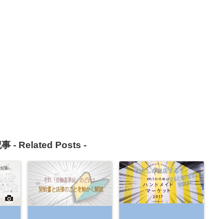
事 -
Related Posts
-