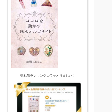
売れ筋ランキング１位をとりました！