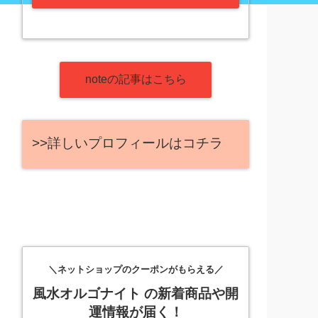
noteの記事はこちら
>>詳しいプロフィールはコチラ
＼ネットショップのクーポンがもらえる／
風水オルゴナイト の新着商品や開
運情報が届く！