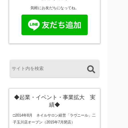
気軽にお友だちになってね。
◆起業・イベント・事業拡大 実
績◆
□2014年8月 ネイルサロン経営「ラヴニール」二
子玉川店オープン（2015年7月閉店）