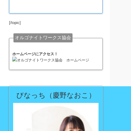
[/topic]
オルゴナイトワークス協会
ホームページにアクセス！
びなっち（慶野なおこ）