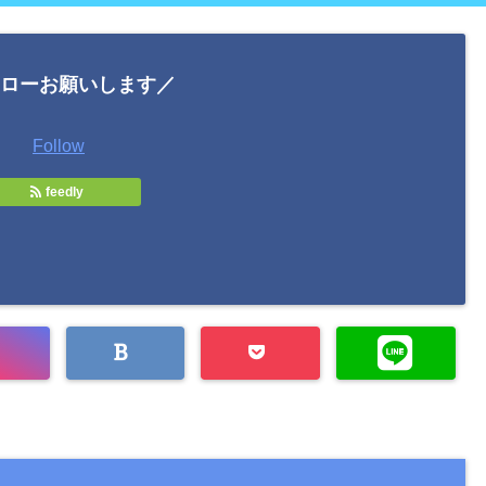
ローお願いします／
Follow
feedly