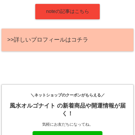
noteの記事はこちら
>>詳しいプロフィールはコチラ
＼ネットショップのクーポンがもらえる／
風水オルゴナイト の新着商品や開運情報が届
く！
気軽にお友だちになってね。