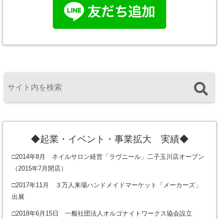
◆起業・イベント・事業拡大 実績◆
□2014年8月 ネイルサロン経営「ラヴニール」二子玉川店オープン
（2015年7月閉店）
□2017年11月 ３万人来場ハンドメイドマーケット「メーカーズ」
出展
□2018年6月15日 一般社団法人オルゴナイトワークス協会設立