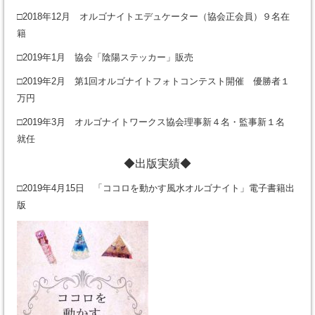
□2018年12月 オルゴナイトエデュケーター（協会正会員）９名在
籍
□2019年1月 協会「陰陽ステッカー」販売
□2019年2月 第1回オルゴナイトフォトコンテスト開催 優勝者１
万円
□2019年3月 オルゴナイトワークス協会理事新４名・監事新１名
就任
◆出版実績◆
□2019年4月15日 「ココロを動かす風水オルゴナイト」電子書籍出
版