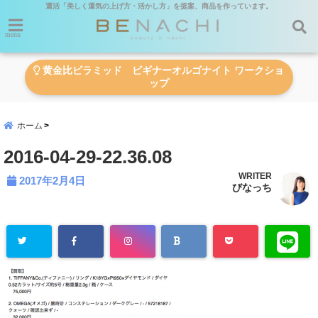
運活「美しく運気の上げ方・活かし方」を提案、商品を作っています。
menu
黄金比ピラミッド ビギナーオルゴナイト ワークショ
ップ
ホーム
2016-04-29-22.36.08
WRITER
2017年2月4日
びなっち