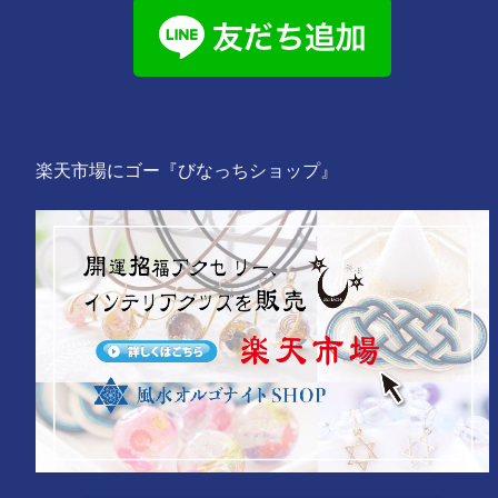
楽天市場にゴー『びなっちショップ』