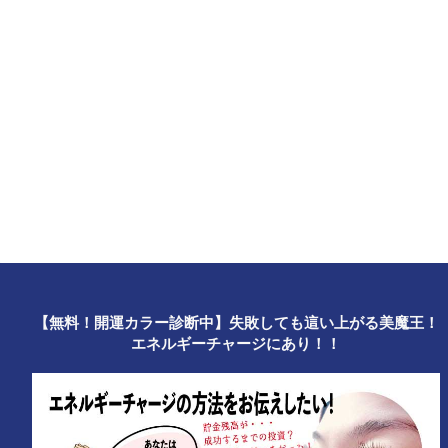
【無料！開運カラー診断中】失敗しても這い上がる美魔王！
エネルギーチャージにあり！！