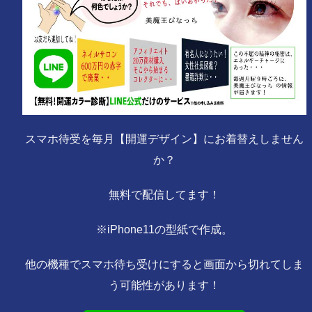
スマホ待受を毎月【開運デザイン】にお着替えしません
か？
無料で配信してます！
※iPhone11の型紙で作成。
他の機種でスマホ待ち受けにすると画面から切れてしま
う可能性があります！