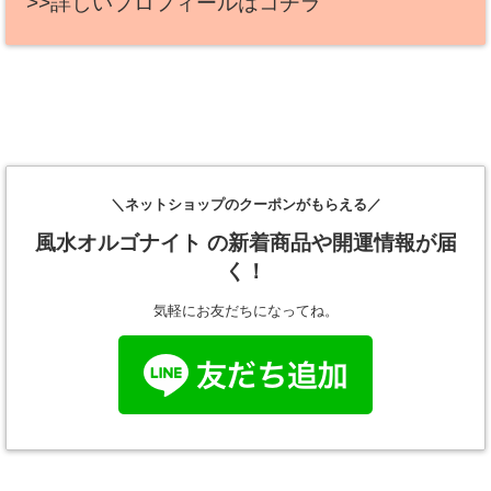
>>詳しいプロフィールはコチラ
＼ネットショップのクーポンがもらえる／
風水オルゴナイト の新着商品や開運情報が届
く！
気軽にお友だちになってね。