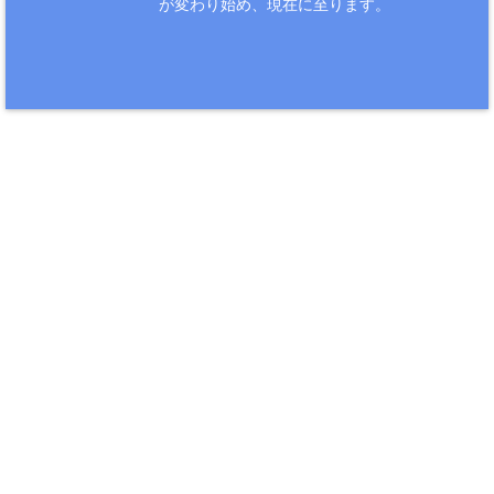
が変わり始め、現在に至ります。