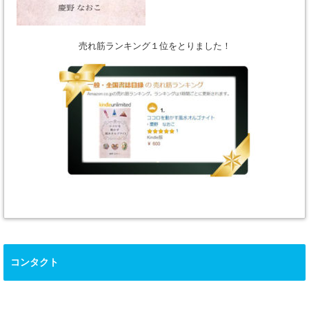
売れ筋ランキング１位をとりました！
コンタクト